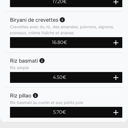
17.20
€
Biryani de crevettes
Crevettes avec du riz, des amandes, poivrons, oignons,
poireaux, crème fraîche et ananas
16.80
€
Riz basmati
Riz simple
4.50
€
Riz pillao
Riz basmati au cumin et aux petits pois
5.70
€