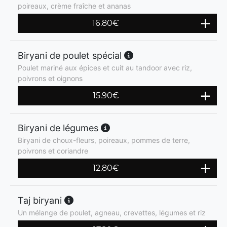
poireaux, crème fraîche et ananas
16.80
€
Biryani de poulet spécial
Poulet mariné aux épices et cuit au tandoor avec riz,
poivrons et oignons
15.90
€
Biryani de légumes
Biryani de choux-fleurs, poireaux, pommes de terre,
poivrons et coriandre
12.80
€
Taj biryani
Un mélange de poulet, agneau, crevettes, légumes et riz