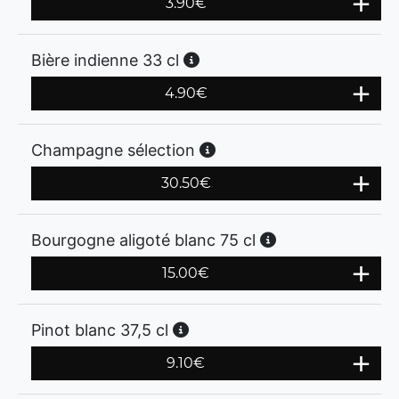
3.90
€
Bière indienne 33 cl
4.90
€
Champagne sélection
30.50
€
Bourgogne aligoté blanc 75 cl
15.00
€
Pinot blanc 37,5 cl
9.10
€