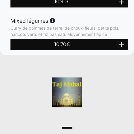
10.90
€
Mixed légumes
Curry de pommes de terre, de choux-fleurs, petits pois,
haricots verts et riz basmati. Moyennement épicé
10.70
€