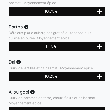
basmati. Moyennement épicé
10.70
€
Bartha
Délicieux plat d'aubergines gratiné au tandoor, puis
cuisiné en purée. Moyennement épicé
11.10
€
Dal
Curry de lentilles et riz basmati. Moyennement épicé
10.20
€
Allou gobi
Curry de pommes de terre, choux-fleurs et riz basmati.
Moyennement épicé