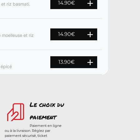
14.90
€
 et riz basmati.
14.90
€
 moelleuse et riz
13.90
€
 épicé
Le choix du
paiement
Paiement en ligne
ou à la livraison. Réglez par
paiement sécurisé, ticket