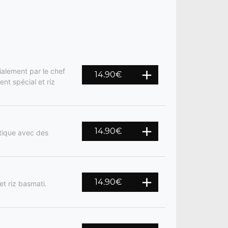
ialement par le chef
14.90
€
nt spécial et riz
14.90
€
otique avec des
14.90
€
et riz basmati.