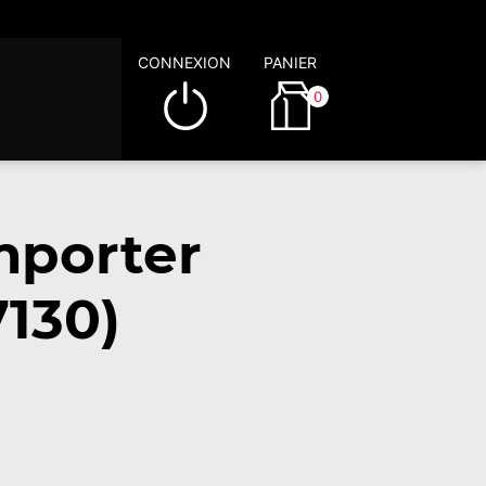
CONNEXION
PANIER
0
mporter
7130)