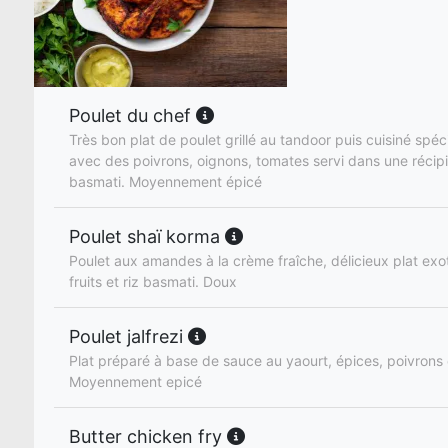
Poulet du chef
Très bon plat de poulet grillé au tandoor puis cuisiné spéc
avec des poivrons, oignons, tomates servi dans une récipie
basmati. Moyennement épicé
Poulet shaï korma
Poulet aux amandes à la crème fraîche, délicieux plat ex
fruits et riz basmati. Doux
Poulet jalfrezi
Plat préparé à base de sauce au yaourt, épices, poivrons 
Moyennement epicé
Butter chicken fry