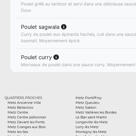
Poulet grillé au tandoor et servi dans une délicieuse sauce
Doux
Poulet sagwala
Curry de poulet aux épinards hachés, cuit dans une sauce
basmati. Moyennement épicé
Poulet curry
Morceaux de poulet dans une sauce curry. Moyennement
QUARTIERS PROCHES
Metz Pontiffroy
Metz Ancienne Ville
Metz Queuleu
Metz Bellecroix
Metz Sablon
Metz Centre
Metz Vallières les Bordes
Metz Centre piétonnier
Le Ban saint Martin
Metz Devant les Ponts
Longeville lès Metz
Metz Granges aux Bois
Lorry lès Metz
Metz les Iles
Montigny lès Metz