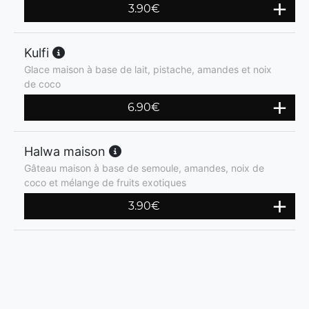
3.90
€
Kulfi
Glace maison à base de lait, pistache, amandes et noix
de coco
6.90
€
Halwa maison
Gâteau maison à base de semoule, amandes, noix de
coco et mélange de fruits exotiques
3.90
€