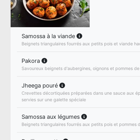
Samossa à la viande
Beignets triangulaires fourrés aux petits pois et viande h
Pakora
Savoureux beignets d'aubergines, oignons et pommes de 
Jheega pouré
Crevettes décortiquées préparées dans une sauce aux ép
servies sur une galette spéciale
Samossa aux légumes
Beignets triangulaires fourrés aux petits pois et pommes d