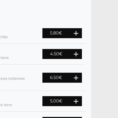
5.80
€
achée
4.50
€
terre
6.50
€
ices indiennes
5.00
€
e terre