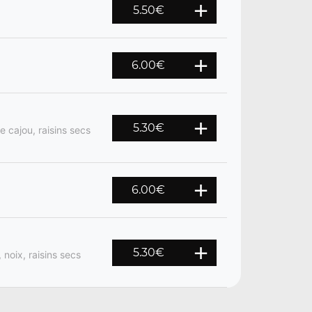
5.50
€
6.00
€
5.30
€
 cajou, raisins secs
6.00
€
5.30
€
noix, raisins secs