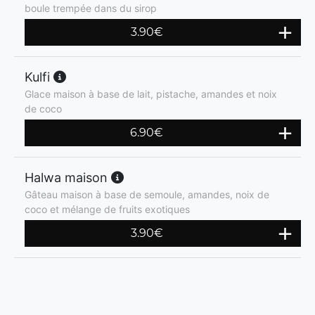
boule trempée dans du sirop
3.90
€
Kulfi
Glace maison à base de lait, pistache, amandes et noix
de coco
6.90
€
Halwa maison
Gâteau maison à base de semoule, amandes, noix de
coco et mélange de fruits exotiques
3.90
€