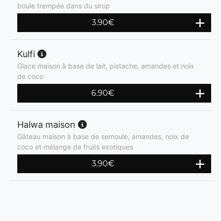
boule trempée dans du sirop
3.90
€
Kulfi
Glace maison à base de lait, pistache, amandes et noix
de coco
6.90
€
Halwa maison
Gâteau maison à base de semoule, amandes, noix de
coco et mélange de fruits exotiques
3.90
€