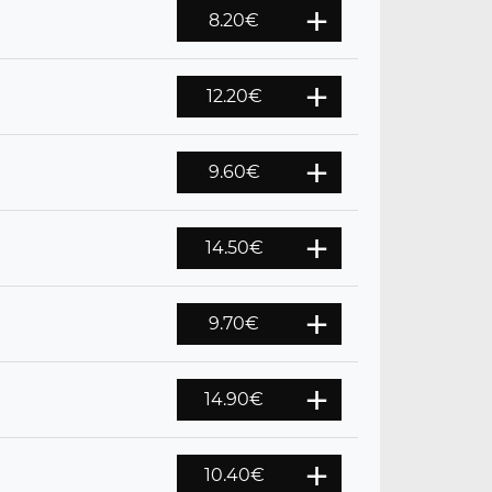
8.20
€
12.20
€
9.60
€
14.50
€
9.70
€
14.90
€
10.40
€