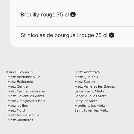
Brouilly rouge 75 cl
St nicolas de bourgueil rouge 75 cl
QUARTIERS PROCHES
Metz Pontiffroy
Metz Ancienne Ville
Metz Queuleu
Metz Bellecroix
Metz Sablon
Metz Centre
Metz Vallières les Bordes
Metz Centre piétonnier
Le Ban saint Martin
Metz Devant les Ponts
Longeville lès Metz
Metz Granges aux Bois
Lorry lès Metz
Metz les Iles
Montigny lès Metz
Metz Nord
Saint Julien lès Metz
Metz Nouvelle Ville
Metz Plantières