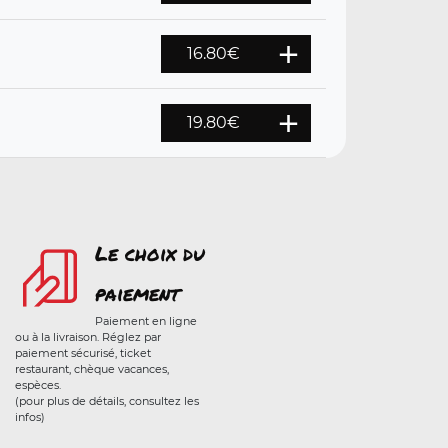
16.80
€
19.80
€
Le choix du
paiement
Paiement en ligne
ou à la livraison. Réglez par
paiement sécurisé, ticket
restaurant, chèque vacances,
espèces.
(pour plus de détails, consultez les
infos)