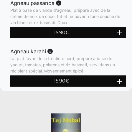
Agneau passanda
Plat à base de viande d'agneau, préparé avec de la
crème de noix de coco, frit et recouvert d'une couche de
vin blanc et riz basmati. Doux
15.90
€
Agneau karahi
Un plat favori de la frontière nord, préparé à base de
yaourt, tomates, poivrons et riz basmati, servi dans un
récipient spécial. Moyennement épicé
15.90
€