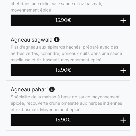
chef dans une délicieuse sauce et riz basmati,
moyennement épicé
15.90
€
Agneau sagwala
Plat d'agneau aux épinards hachés, préparé avec des
herbes vertes, coriandre, poireaux cuits dans une sauce
moelleuse et riz basmati, moyennement épicé
15.90
€
Agneau pahari
Spécialité de la maison à base de sauce moyennement
épicée, recouverte d'une omelette aux herbes indiennes
et riz basmati. Moyennement épicé
15.90
€