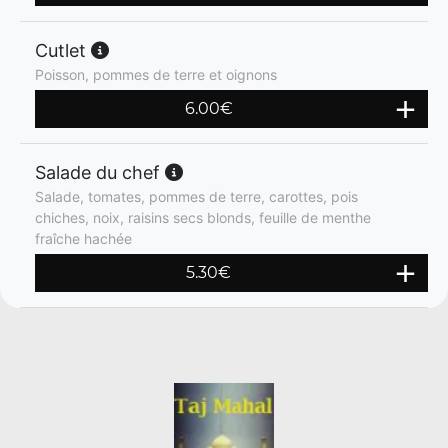
Cutlet
Poisson, pommes de terre et oignons
6.00
€
Salade du chef
Salade, tomates, pommes de terre, carottes, pois
chiches, noix, raisins secs blonds, feuille de menthe
fraîche hachée
5.30
€