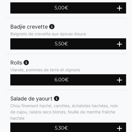
5.00
€
Badjie crevette
Beignets de crevette aux épices douce
5.50
€
Rolls
Viande, pommes de terre et oignons
6.00
€
Salade de yaourt
Chou finement haché, carottes, échalotes hachées, noix
de cajou, raisins secs blonds, feuille de menthe fraîche
hachée
5.30
€