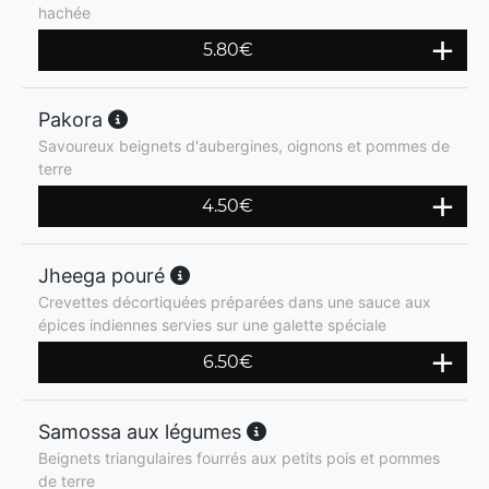
hachée
5.80
€
Pakora
Savoureux beignets d'aubergines, oignons et pommes de
terre
4.50
€
Jheega pouré
Crevettes décortiquées préparées dans une sauce aux
épices indiennes servies sur une galette spéciale
6.50
€
Samossa aux légumes
Beignets triangulaires fourrés aux petits pois et pommes
de terre