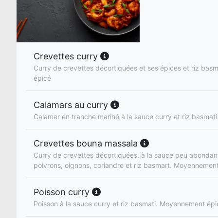
Crevettes curry
Curry de crevettes décortiquées et ses épices et riz ba
épicé
Calamars au curry
Calamar en tranche mariné à la sauce curry et riz basmati
Crevettes bouna massala
Curry de crevettes décortiquées, à la sauce peu abondan
poivrons, oignons, coriandre et riz basmart. Moyennemen
Poisson curry
Poisson à la sauce curry et riz basmati. Moyennement épi