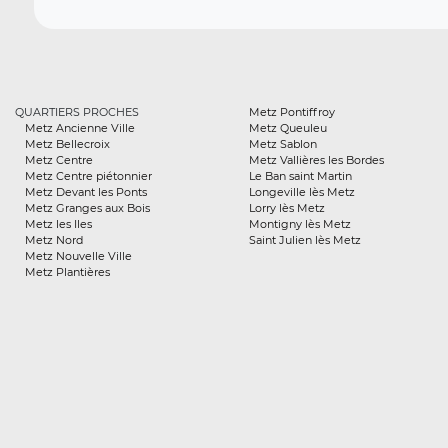
QUARTIERS PROCHES
Metz Pontiffroy
Metz Ancienne Ville
Metz Queuleu
Metz Bellecroix
Metz Sablon
Metz Centre
Metz Vallières les Bordes
Metz Centre piétonnier
Le Ban saint Martin
Metz Devant les Ponts
Longeville lès Metz
Metz Granges aux Bois
Lorry lès Metz
Metz les Iles
Montigny lès Metz
Metz Nord
Saint Julien lès Metz
Metz Nouvelle Ville
Metz Plantières