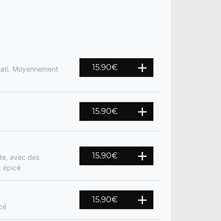
15.90
€
smati. Moyennement
15.90
€
.
15.90
€
te, avec des
t épicé
15.90
€
cé