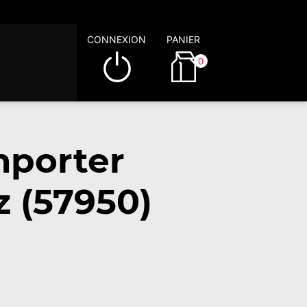
CONNEXION
PANIER
0
mporter
 (57950)