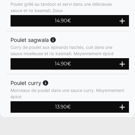
Poulet grillé au tandoor et servi dans une délicieuse
sauce et riz basmati. Doux
14.90
€
Poulet sagwala
Curry de poulet aux épinards hachés, cuit dans une
sauce moelleuse et riz basmati. Moyennement épicé
14.90
€
Poulet curry
Morceaux de poulet dans une sauce curry. Moyennement
épicé
13.90
€