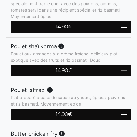
spécialement par le chef avec des poivrons, oignons,
tomates servi dans une récipient spécial et riz basmati.
Moyennement épicé
14.90
€
Poulet shaï korma
Poulet aux amandes à la crème fraîche, délicieux plat
exotique avec des fruits et riz basmati. Doux
14.90
€
Poulet jalfrezi
Plat préparé à base de sauce au yaourt, épices, poivrons
et riz basmati. Moyennement epicé
14.90
€
Butter chicken fry