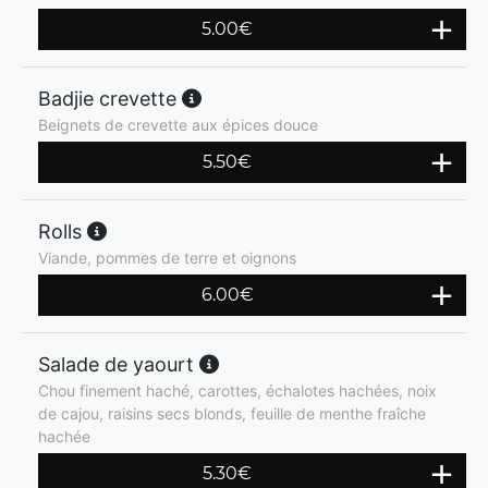
5.00
€
Badjie crevette
Beignets de crevette aux épices douce
5.50
€
Rolls
Viande, pommes de terre et oignons
6.00
€
Salade de yaourt
Chou finement haché, carottes, échalotes hachées, noix
de cajou, raisins secs blonds, feuille de menthe fraîche
hachée
5.30
€