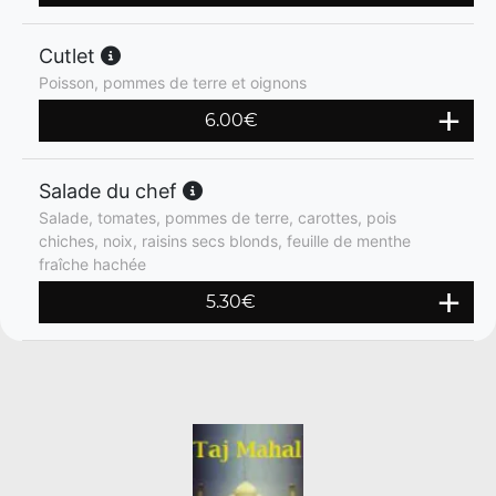
Cutlet
Poisson, pommes de terre et oignons
6.00
€
Salade du chef
Salade, tomates, pommes de terre, carottes, pois
chiches, noix, raisins secs blonds, feuille de menthe
fraîche hachée
5.30
€