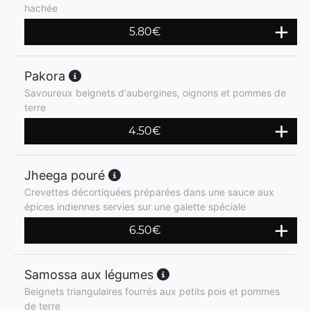
hachée
5.80
€
Pakora
Savoureux beignets d'aubergines, oignons et pommes de
terre
4.50
€
Jheega pouré
Crevettes décortiquées préparées dans une sauce aux
épices indiennes servies sur une galette spéciale
6.50
€
Samossa aux légumes
Beignets triangulaires fourrés aux petits pois et pommes
de terre