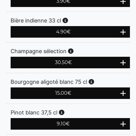
3.90
€
Bière indienne 33 cl
4.90
€
Champagne sélection
30.50
€
Bourgogne aligoté blanc 75 cl
15.00
€
Pinot blanc 37,5 cl
9.10
€