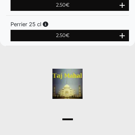
2.50
€
Perrier 25 cl
2.50
€