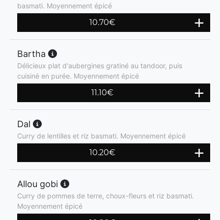
basmati. Moyennement épicé
10.70
€
Bartha
Délicieux plat d'aubergines gratiné au tandoor, puis
cuisiné en purée. Moyennement épicé
11.10
€
Dal
Curry de lentilles et riz basmati. Moyennement épicé
10.20
€
Allou gobi
Curry de pommes de terre, choux-fleurs et riz basmati.
Moyennement épicé