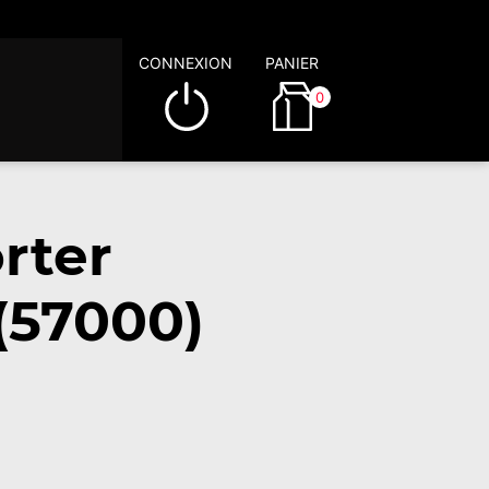
CONNEXION
PANIER
0
rter
(57000)