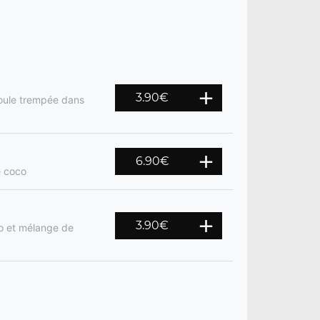
3.90
€
 boule trempée dans
6.90
€
e coco
3.90
€
o et mélange de