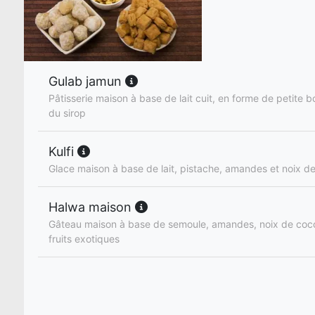
Gulab jamun
Pâtisserie maison à base de lait cuit, en forme de petite
du sirop
Kulfi
Glace maison à base de lait, pistache, amandes et noix d
Halwa maison
Gâteau maison à base de semoule, amandes, noix de coc
fruits exotiques