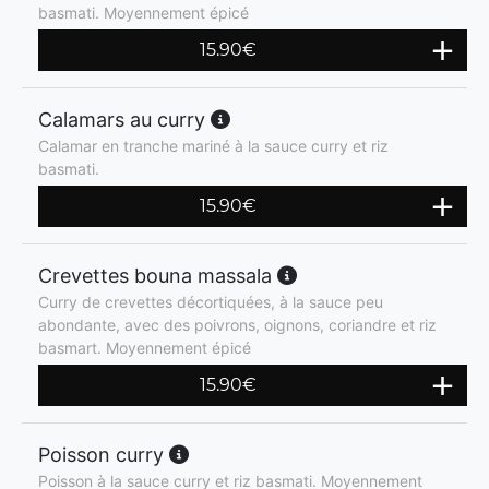
basmati. Moyennement épicé
15.90
€
Calamars au curry
Calamar en tranche mariné à la sauce curry et riz
basmati.
15.90
€
Crevettes bouna massala
Curry de crevettes décortiquées, à la sauce peu
abondante, avec des poivrons, oignons, coriandre et riz
basmart. Moyennement épicé
15.90
€
Poisson curry
Poisson à la sauce curry et riz basmati. Moyennement