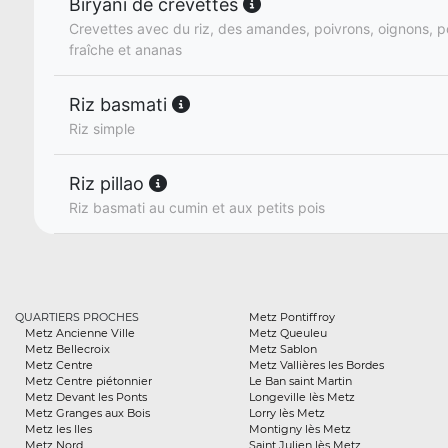
Biryani de crevettes
Crevettes avec du riz, des amandes, poivrons, oignons, 
fraîche et ananas
Riz basmati
Riz simple
Riz pillao
Riz basmati au cumin et aux petits pois
QUARTIERS PROCHES
Metz Pontiffroy
Metz Ancienne Ville
Metz Queuleu
Metz Bellecroix
Metz Sablon
Metz Centre
Metz Vallières les Bordes
Metz Centre piétonnier
Le Ban saint Martin
Metz Devant les Ponts
Longeville lès Metz
Metz Granges aux Bois
Lorry lès Metz
Metz les Iles
Montigny lès Metz
Metz Nord
Saint Julien lès Metz