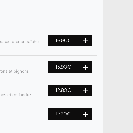
16.80
€
reaux, crème fraîche
15.90
€
rons et oignons
12.80
€
ons et coriandre
17.20
€