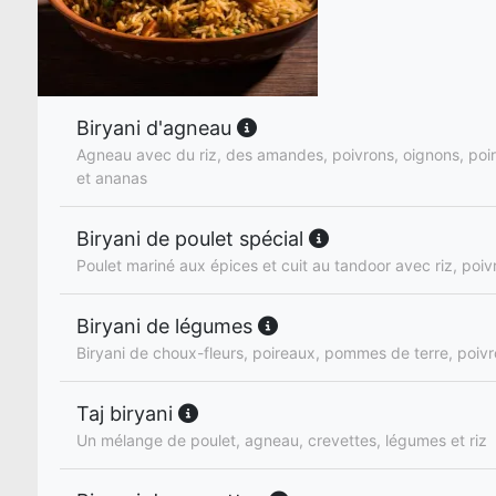
Biryani d'agneau
Agneau avec du riz, des amandes, poivrons, oignons, poi
et ananas
Biryani de poulet spécial
Poulet mariné aux épices et cuit au tandoor avec riz, poiv
Biryani de légumes
Biryani de choux-fleurs, poireaux, pommes de terre, poivr
Taj biryani
Un mélange de poulet, agneau, crevettes, légumes et riz