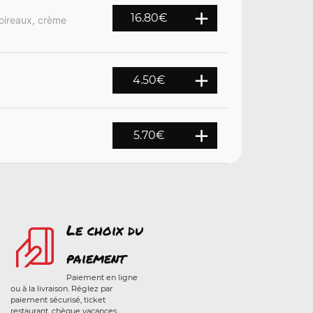
16.80
€
poireaux, crème
4.50
€
5.70
€
Le choix du
paiement
Paiement en ligne
ou à la livraison. Réglez par
paiement sécurisé, ticket
restaurant, chèque vacances,