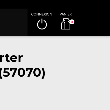
CONNEXION
PANIER
0
rter
(57070)