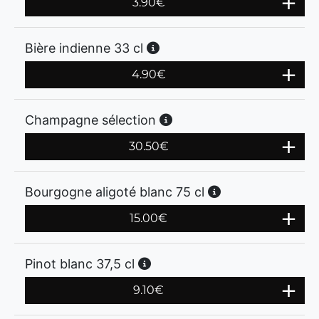
3.90
€
Bière indienne 33 cl
4.90
€
Champagne sélection
30.50
€
Bourgogne aligoté blanc 75 cl
15.00
€
Pinot blanc 37,5 cl
9.10
€