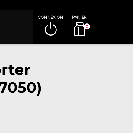
CONNEXION
PANIER
0
rter
57050)