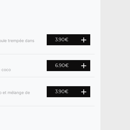
3.90
€
 boule trempée dans
6.90
€
e coco
3.90
€
o et mélange de