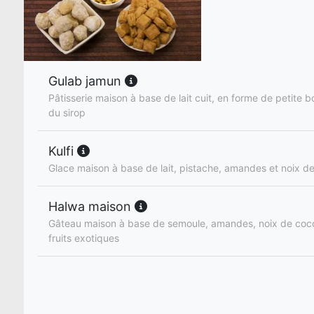
Gulab jamun
Pâtisserie maison à base de lait cuit, en forme de petite
du sirop
Kulfi
Glace maison à base de lait, pistache, amandes et noix d
Halwa maison
Gâteau maison à base de semoule, amandes, noix de coc
fruits exotiques