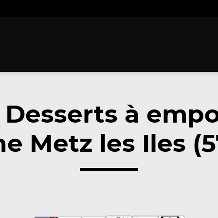
 Desserts à empo
e Metz les Iles (