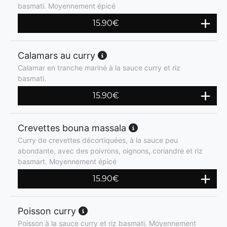
basmati. Moyennement épicé
15.90
€
Calamars au curry
Calamar en tranche mariné à la sauce curry et riz
basmati.
15.90
€
Crevettes bouna massala
Curry de crevettes décortiquées, à la sauce peu
abondante, avec des poivrons, oignons, coriandre et riz
basmart. Moyennement épicé
15.90
€
Poisson curry
Poisson à la sauce curry et riz basmati. Moyennement