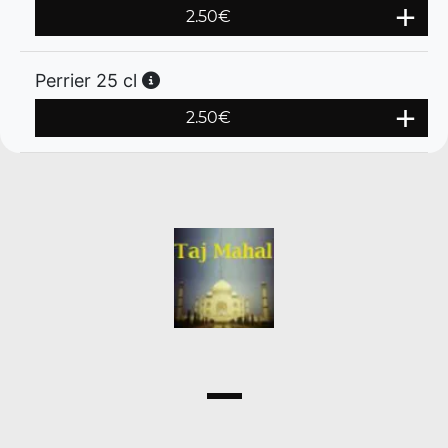
2.50
€
Perrier 25 cl
2.50
€