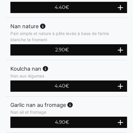
4.40
€
Nan nature
Pain simple et nature à pâte levée à base de farine
blanche te froment
2.90
€
Koulcha nan
Nan aux légumes
4.40
€
Garlic nan au fromage
Nan ail et fromage
4.90
€