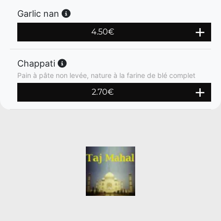
Garlic nan
4.50
€
Chappati
Pain à pâte non levée, nature à la farine de blé complet
2.70
€