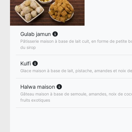
Gulab jamun
Pâtisserie maison à base de lait cuit, en forme de petite
du sirop
Kulfi
Glace maison à base de lait, pistache, amandes et noix d
Halwa maison
Gâteau maison à base de semoule, amandes, noix de coc
fruits exotiques