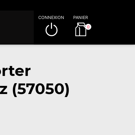
CONNEXION
PANIER
0
rter
z (57050)