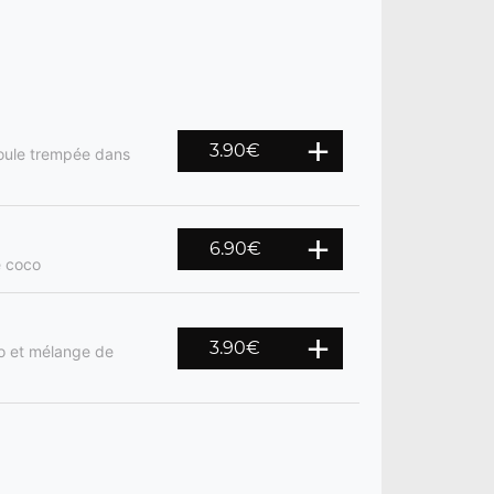
3.90
€
 boule trempée dans
6.90
€
e coco
3.90
€
o et mélange de