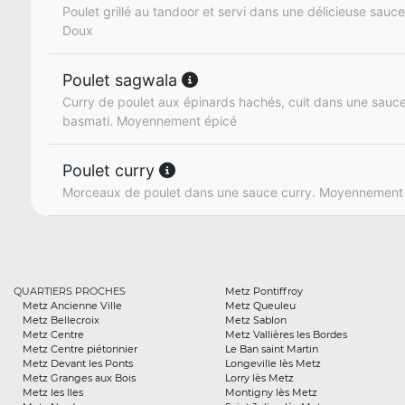
Poulet grillé au tandoor et servi dans une délicieuse sauce
Doux
Poulet sagwala
Curry de poulet aux épinards hachés, cuit dans une sauce
basmati. Moyennement épicé
Poulet curry
Morceaux de poulet dans une sauce curry. Moyennement
QUARTIERS PROCHES
Metz Pontiffroy
Metz Ancienne Ville
Metz Queuleu
Metz Bellecroix
Metz Sablon
Metz Centre
Metz Vallières les Bordes
Metz Centre piétonnier
Le Ban saint Martin
Metz Devant les Ponts
Longeville lès Metz
Metz Granges aux Bois
Lorry lès Metz
Metz les Iles
Montigny lès Metz