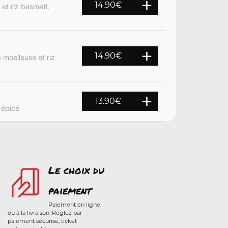
14.90
€
 et riz basmati.
14.90
€
 moelleuse et riz
13.90
€
 épicé
Le choix du
paiement
Paiement en ligne
ou à la livraison. Réglez par
paiement sécurisé, ticket