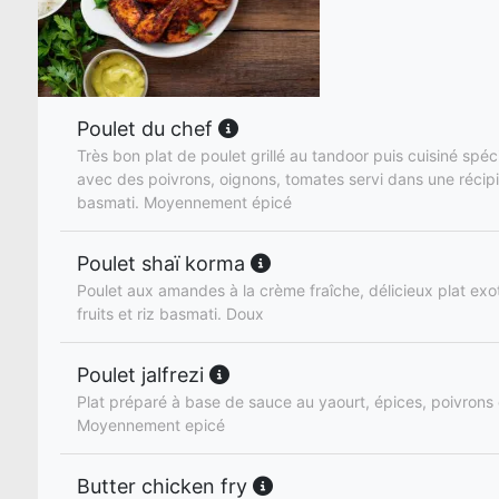
Poulet du chef
Très bon plat de poulet grillé au tandoor puis cuisiné spéc
avec des poivrons, oignons, tomates servi dans une récipie
basmati. Moyennement épicé
Poulet shaï korma
Poulet aux amandes à la crème fraîche, délicieux plat ex
fruits et riz basmati. Doux
Poulet jalfrezi
Plat préparé à base de sauce au yaourt, épices, poivrons 
Moyennement epicé
Butter chicken fry