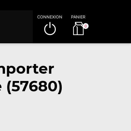
CONNEXION
PANIER
0
mporter
 (57680)