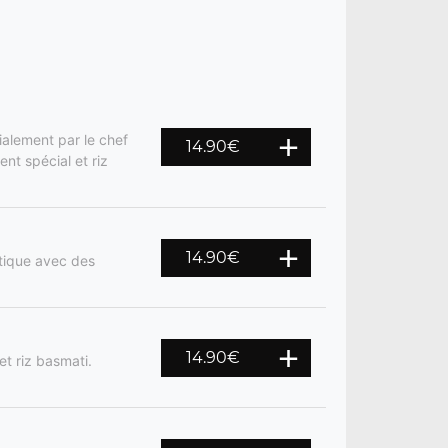
ialement par le chef
14.90
€
nt spécial et riz
14.90
€
otique avec des
14.90
€
et riz basmati.