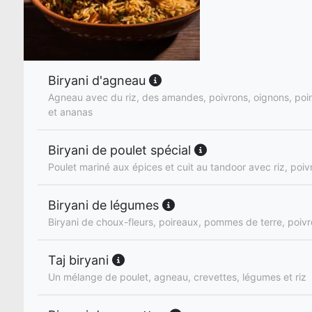
Biryani d'agneau
Agneau avec du riz, des amandes, poivrons, oignons, poi
et ananas
Biryani de poulet spécial
Poulet mariné aux épices et cuit au tandoor avec riz, poiv
Biryani de légumes
Biryani de choux-fleurs, poireaux, pommes de terre, poivr
Taj biryani
Un mélange de poulet, agneau, crevettes, légumes et riz