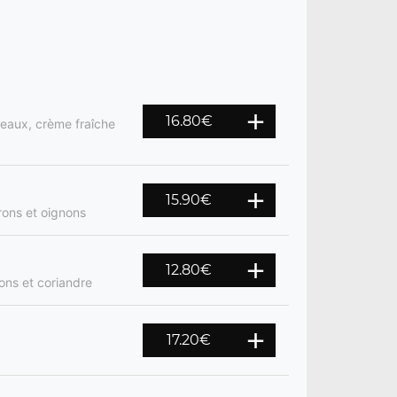
16.80
€
reaux, crème fraîche
15.90
€
rons et oignons
12.80
€
ons et coriandre
17.20
€