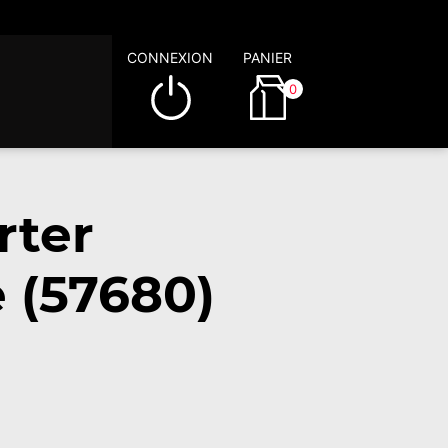
CONNEXION
PANIER
0
rter
 (57680)