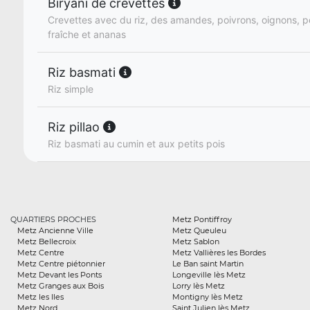
Biryani de crevettes
Crevettes avec du riz, des amandes, poivrons, oignons, 
fraîche et ananas
Riz basmati
Riz simple
Riz pillao
Riz basmati au cumin et aux petits pois
QUARTIERS PROCHES
Metz Pontiffroy
Metz Ancienne Ville
Metz Queuleu
Metz Bellecroix
Metz Sablon
Metz Centre
Metz Vallières les Bordes
Metz Centre piétonnier
Le Ban saint Martin
Metz Devant les Ponts
Longeville lès Metz
Metz Granges aux Bois
Lorry lès Metz
Metz les Iles
Montigny lès Metz
Metz Nord
Saint Julien lès Metz