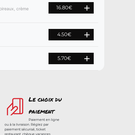
16.80
€
poireaux, crème
4.50
€
5.70
€
Le choix du
paiement
Paiement en ligne
ou à la livraison. Réglez par
paiement sécurisé, ticket
restaurant, chèque vacances,