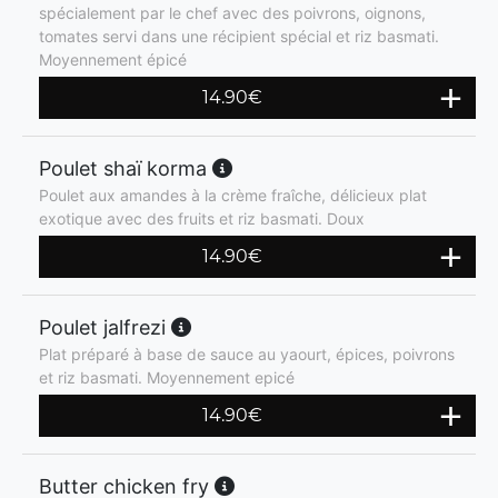
spécialement par le chef avec des poivrons, oignons,
tomates servi dans une récipient spécial et riz basmati.
Moyennement épicé
14.90
€
Poulet shaï korma
Poulet aux amandes à la crème fraîche, délicieux plat
exotique avec des fruits et riz basmati. Doux
14.90
€
Poulet jalfrezi
Plat préparé à base de sauce au yaourt, épices, poivrons
et riz basmati. Moyennement epicé
14.90
€
Butter chicken fry