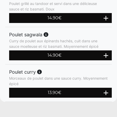
Poulet grillé au tandoor et servi dans une délicieuse
sauce et riz basmati. Doux
14.90
€
Poulet sagwala
Curry de poulet aux épinards hachés, cuit dans une
sauce moelleuse et riz basmati. Moyennement épicé
14.90
€
Poulet curry
Morceaux de poulet dans une sauce curry. Moyennement
épicé
13.90
€