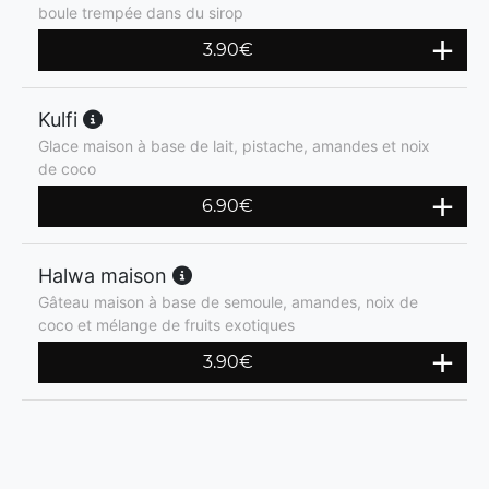
boule trempée dans du sirop
3.90
€
Kulfi
Glace maison à base de lait, pistache, amandes et noix
de coco
6.90
€
Halwa maison
Gâteau maison à base de semoule, amandes, noix de
coco et mélange de fruits exotiques
3.90
€