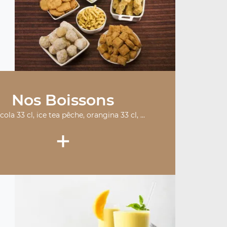
Nos Boissons
cola 33 cl, ice tea pêche, orangina 33 cl, ...
+