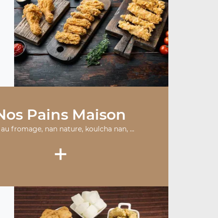
Nos Pains Maison
au fromage, nan nature, koulcha nan, ...
+