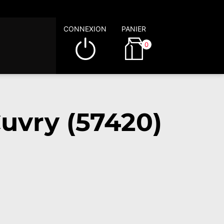
CONNEXION
PANIER
0
uvry (57420)