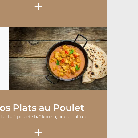
+
os Plats au Poulet
u chef, poulet shaï korma, poulet jalfrezi, ...
+