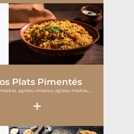
os Plats Pimentés
 madras, agneau vindalou, agneau madras, ...
+