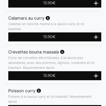
15.90
€
Calamars au curry
Calamar en tranche mariné à la sauce curry et riz
basmati.
15.90
€
Crevettes bouna massala
Curry de crevettes décortiquées, à la sauce peu
abondante, avec des poivrons, oignons, coriandre et riz
basmart. Moyennement épicé
15.90
€
Poisson curry
Poisson à la sauce curry et riz basmati. Moyennement
épicé