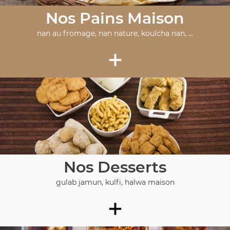
Nos Pains Maison
nan au fromage, nan nature, koulcha nan, ...
+
Nos Desserts
gulab jamun, kulfi, halwa maison
+