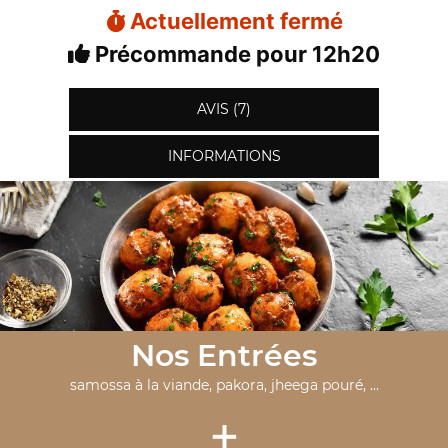
Actuellement fermé
Précommande pour 12h20
AVIS (7)
INFORMATIONS
Nos Entrées
samossa à la viande, pakora, jheega pouré, ...
+