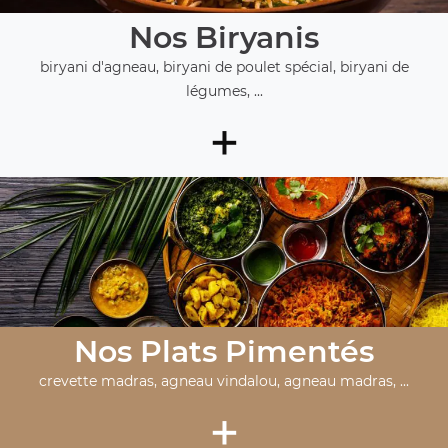
Nos Biryanis
biryani d'agneau, biryani de poulet spécial, biryani de
légumes, ...
+
Nos Plats Pimentés
crevette madras, agneau vindalou, agneau madras, ...
+