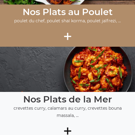
Nos Plats au Poulet
poulet du chef, poulet shaï korma, poulet jalfrezi, ...
+
Nos Plats de la Mer
crevettes curry, calamars au curry, crevettes bouna
massala, ...
+