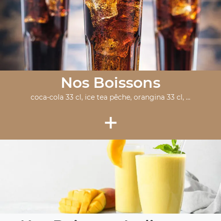
Nos Boissons
coca-cola 33 cl, ice tea pêche, orangina 33 cl, ...
+