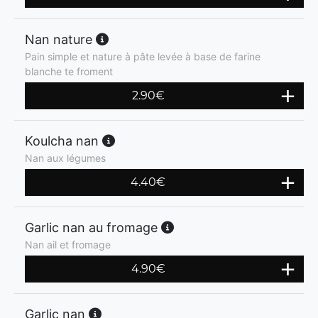
Nan nature
Pain simple et nature à pâte levée à base de farine
blanche te froment
2.90
€
Koulcha nan
Nan aux légumes
4.40
€
Garlic nan au fromage
Nan ail et fromage
4.90
€
Garlic nan