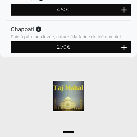
4.50
€
Chappati
Pain à pâte non levée, nature à la farine de blé complet
2.70
€