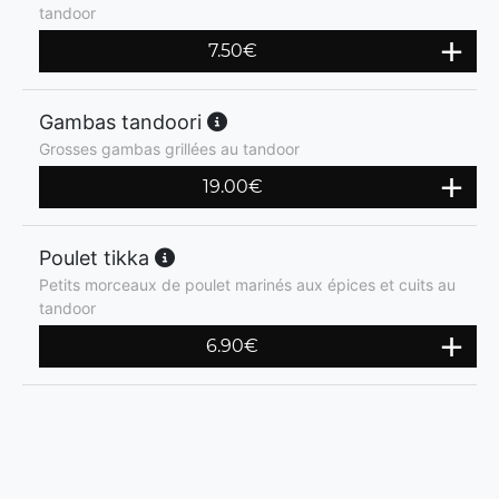
tandoor
7.50
€
Gambas tandoori
Grosses gambas grillées au tandoor
19.00
€
Poulet tikka
Petits morceaux de poulet marinés aux épices et cuits au
tandoor
6.90
€