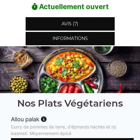
Actuellement ouvert
AVIS (7)
INFORMATIONS
Nos Plats Végétariens
Allou palak
Curry de pommes de terre, d'épinards hachés et riz
basmati. Moyennement épicé