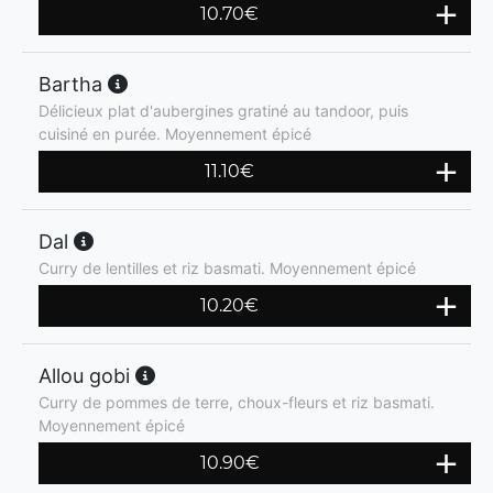
10.70
€
Bartha
Délicieux plat d'aubergines gratiné au tandoor, puis
cuisiné en purée. Moyennement épicé
11.10
€
Dal
Curry de lentilles et riz basmati. Moyennement épicé
10.20
€
Allou gobi
Curry de pommes de terre, choux-fleurs et riz basmati.
Moyennement épicé
10.90
€