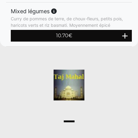
Mixed légumes
Curry de pommes de terre, de choux-fleurs, petits pois,
haricots verts et riz basmati. Moyennement épicé
10.70
€