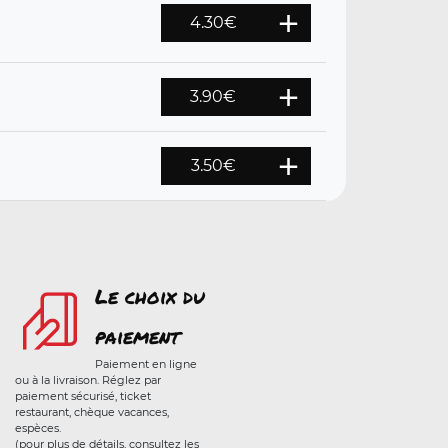
4.30
€
3.90
€
3.50
€
Le choix du
paiement
Paiement en ligne
ou à la livraison. Réglez par
paiement sécurisé, ticket
restaurant, chèque vacances,
espèces.
(pour plus de détails, consultez les