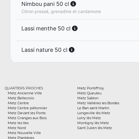
Nimbou pani 50 cl
Citron pressé, grenadine et cardamone
Lassi menthe 50 cl
Lassi nature 50 cl
QUARTIERS PROCHES
Metz Pontiffroy
Metz Ancienne Ville
Metz Queuleu
Metz Bellecroix
Metz Sablon
Metz Centre
Metz Vallières les Bordes
Metz Centre piétonnier
Le Ban saint Martin
Metz Devant les Ponts
Longeville lès Metz
Metz Granges aux Bois
Lorry lès Metz
Metz les Iles
Montigny lès Metz
Metz Nord
Saint Julien lès Metz
Metz Nouvelle Ville
Metz Plantières