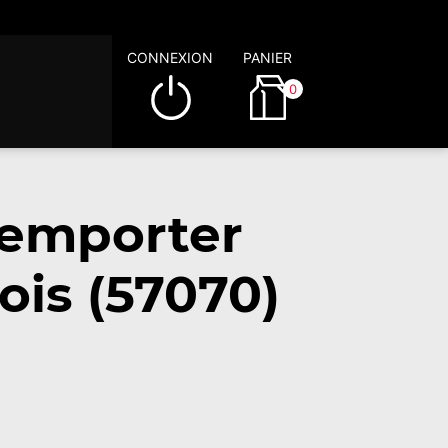
CONNEXION
PANIER
0
 emporter
is (57070)