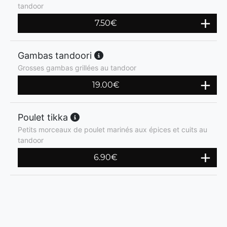
tandoor
7.50
€
Gambas tandoori
Grosses gambas grillées au tandoor
19.00
€
Poulet tikka
Petits morceaux de poulet marinés aux épices et cuits au
tandoor
6.90
€