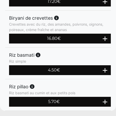
17.20
€
Biryani de crevettes
Crevettes avec du riz, des amandes, poivrons, oignons,
poireaux, crème fraîche et ananas
16.80
€
Riz basmati
Riz simple
4.50
€
Riz pillao
Riz basmati au cumin et aux petits pois
5.70
€