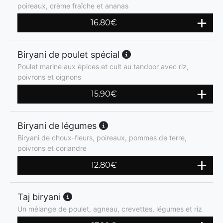
poireaux, crème fraîche et ananas
16.80
€
Biryani de poulet spécial
Poulet mariné aux épices et cuit au tandoor avec riz,
poivrons et oignons
15.90
€
Biryani de légumes
Biryani de choux-fleurs, poireaux, pommes de terre,
poivrons et coriandre
12.80
€
Taj biryani
Un mélange de poulet, agneau, crevettes, légumes et riz