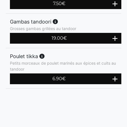
7.50
€
Gambas tandoori
Grosses gambas grillées au tandoor
19.00
€
Poulet tikka
Petits morceaux de poulet marinés aux épices et cuits au
tandoor
6.90
€