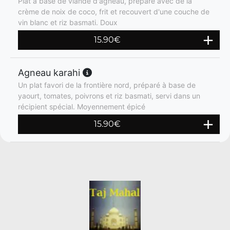
Plat à base de viande d'agneau, préparé avec de la
crème de noix de coco, frit et recouvert d'une couche de
vin blanc et riz basmati. Doux
15.90
€
Agneau karahi
Un plat favori de la frontière nord, préparé à base de
yaourt, tomates, poivrons et riz basmati, servi dans un
récipient spécial. Moyennement épicé
15.90
€