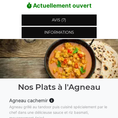
Actuellement ouvert
AVIS (7)
INFORMATIONS
Nos Plats à l'Agneau
Agneau cachemir
Agneau grillé au tandoor puis cuisiné spécialement par le
chef dans une délicieuse sauce et riz basmati,
moyennement épicé