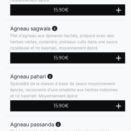
15.90
€
Agneau sagwala
Plat d'agneau aux épinards hachés, préparé avec des
herbes vertes, coriandre, poireaux cuits dans une sauce
moelleuse et riz basmati, moyennement épicé
15.90
€
Agneau pahari
Spécialité de la maison à base de sauce moyennement
épicée, recouverte d'une omelette aux herbes indiennes
et riz basmati. Moyennement épicé
15.90
€
Agneau passanda