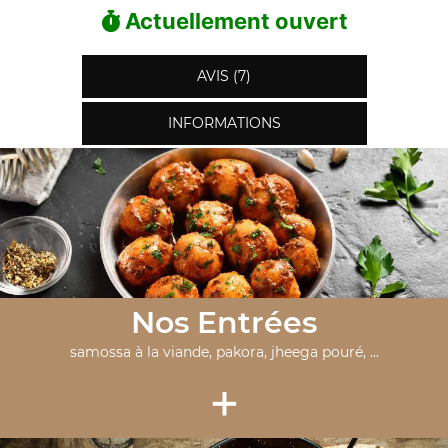
Actuellement ouvert
AVIS (7)
INFORMATIONS
Nos Entrées
samossa à la viande, pakora, jheega pouré, ...
+