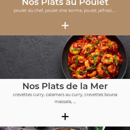
Nos Plats au Poulet
poulet du chef, poulet shaï korma, poulet jalfrezi, ...
+
Nos Plats de la Mer
crevettes curry, calamars au curry, crevettes bouna
massala, ...
+