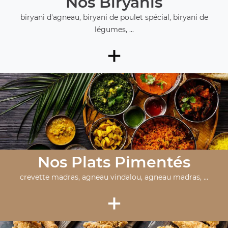
Nos Biryanis
biryani d'agneau, biryani de poulet spécial, biryani de
légumes, ...
+
Nos Plats Pimentés
crevette madras, agneau vindalou, agneau madras, ...
+