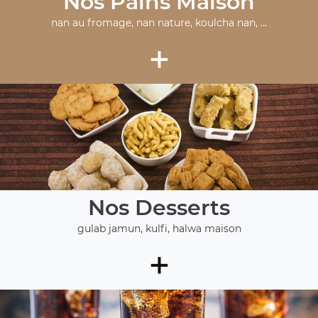
Nos Pains Maison
nan au fromage, nan nature, koulcha nan, ...
+
Nos Desserts
gulab jamun, kulfi, halwa maison
+