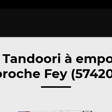
 Tandoori à empo
proche Fey (57420