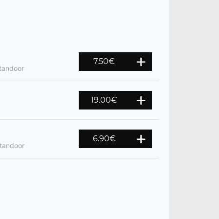
7.50
€
 tandoor
19.00
€
6.90
€
 tandoor