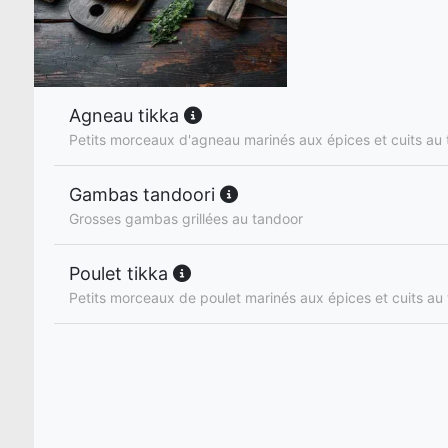
Agneau tikka
Petits morceaux d'agneau marinés aux épices et cuits au
Gambas tandoori
Grosses gambas grillées au tandoor
Poulet tikka
Petits morceaux de poulet marinés aux épices et cuits au