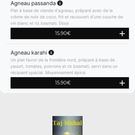
Agneau passanda
Plat à base de viande d'agneau, préparé avec de la
crème de noix de coco, frit et recouvert d'une couche de
vin blanc et riz basmati. Doux
15.90
€
Agneau karahi
Un plat favori de la frontière nord, préparé à base de
yaourt, tomates, poivrons et riz basmati, servi dans un
récipient spécial. Moyennement épicé
15.90
€