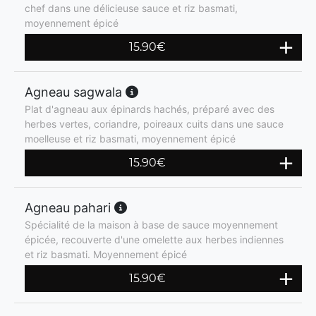
chef dans une délicieuse sauce et riz basmati,
moyennement épicé
15.90
€
Agneau sagwala
Plat d'agneau aux épinards hachés, préparé avec des
herbes vertes, coriandre, poireaux cuits dans une sauce
moelleuse et riz basmati, moyennement épicé
15.90
€
Agneau pahari
Spécialité de la maison à base de sauce moyennement
épicée, recouverte d'une omelette aux herbes indiennes
et riz basmati. Moyennement épicé
15.90
€