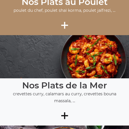
Nos Plats au Poulet
poulet du chef, poulet shaï korma, poulet jalfrezi, ...
+
Nos Plats de la Mer
crevettes curry, calamars au curry, crevettes bouna
massala, ...
+