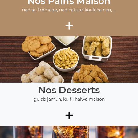
Nos Pains Maison
nan au fromage, nan nature, koulcha nan, ...
+
Nos Desserts
gulab jamun, kulfi, halwa maison
+