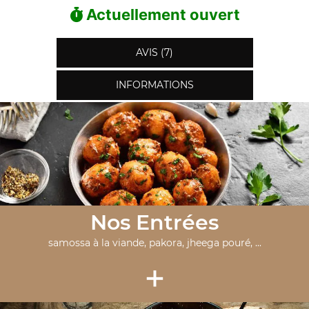
Actuellement ouvert
AVIS (7)
INFORMATIONS
Nos Entrées
samossa à la viande, pakora, jheega pouré, ...
+