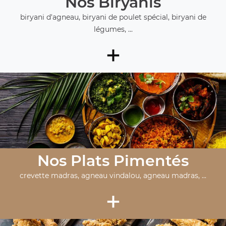
Nos Biryanis
biryani d'agneau, biryani de poulet spécial, biryani de
légumes, ...
+
Nos Plats Pimentés
crevette madras, agneau vindalou, agneau madras, ...
+