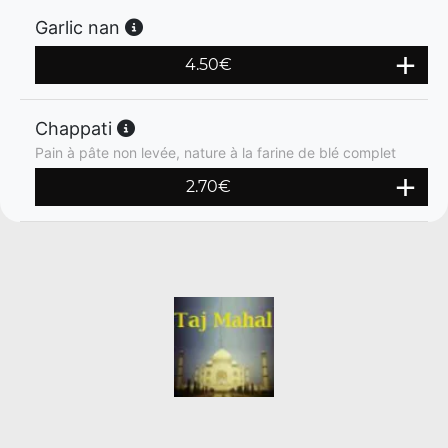
Garlic nan
4.50
€
Chappati
Pain à pâte non levée, nature à la farine de blé complet
2.70
€