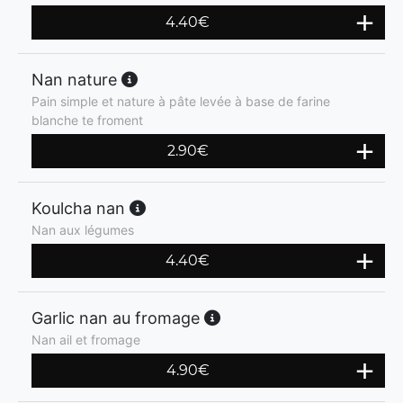
4.40
€
Nan nature
Pain simple et nature à pâte levée à base de farine
blanche te froment
2.90
€
Koulcha nan
Nan aux légumes
4.40
€
Garlic nan au fromage
Nan ail et fromage
4.90
€