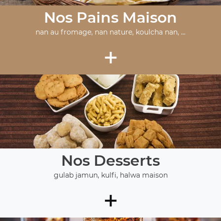
Nos Pains Maison
nan au fromage, nan nature, koulcha nan, ...
+
Nos Desserts
gulab jamun, kulfi, halwa maison
+