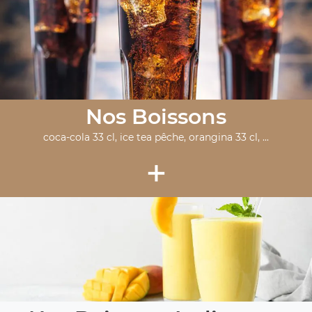
Nos Boissons
coca-cola 33 cl, ice tea pêche, orangina 33 cl, ...
+