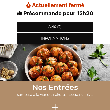
Actuellement fermé
Précommande pour 12h20
AVIS (7)
INFORMATIONS
Nos Entrées
samossa à la viande, pakora, jheega pouré, ...
+