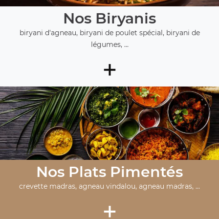
Nos Biryanis
biryani d'agneau, biryani de poulet spécial, biryani de
légumes, ...
+
Nos Plats Pimentés
crevette madras, agneau vindalou, agneau madras, ...
+