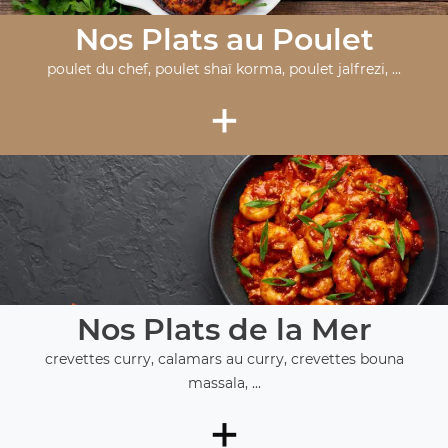
Nos Plats au Poulet
poulet du chef, poulet shaï korma, poulet jalfrezi, ...
+
Nos Plats de la Mer
crevettes curry, calamars au curry, crevettes bouna
massala, ...
+