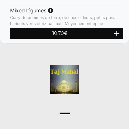
Mixed légumes
Curry de pommes de terre, de choux-fleurs, petits pois,
haricots verts et riz basmati. Moyennement épicé
10.70
€