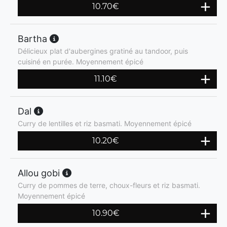
10.70
€
Bartha
Délicieux plat d'aubergines gratiné au tandoor, puis
cuisiné en purée. Moyennement épicé
11.10
€
Dal
Curry de lentilles et riz basmati. Moyennement épicé
10.20
€
Allou gobi
Curry de pommes de terre, choux-fleurs et riz basmati.
Moyennement épicé
10.90
€