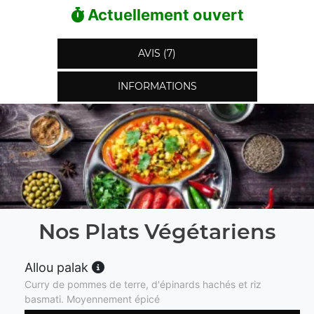
Actuellement ouvert
AVIS (7)
INFORMATIONS
Nos Plats Végétariens
Allou palak
Curry de pommes de terre, d'épinards hachés et riz
basmati. Moyennement épicé