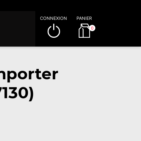
CONNEXION
PANIER
0
mporter
7130)