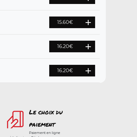
15.60
€
16.20
€
16.20
€
Le choix du
paiement
Paiement en ligne