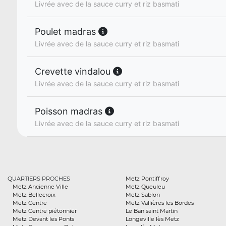
Livrée avec de la sauce curry et riz basmati
Poulet madras
Livrée avec de la sauce curry et riz basmati
Crevette vindalou
Livrée avec de la sauce curry et riz basmati
Poisson madras
Livrée avec de la sauce curry et riz basmati
QUARTIERS PROCHES
Metz Pontiffroy
Metz Ancienne Ville
Metz Queuleu
Metz Bellecroix
Metz Sablon
Metz Centre
Metz Vallières les Bordes
Metz Centre piétonnier
Le Ban saint Martin
Metz Devant les Ponts
Longeville lès Metz