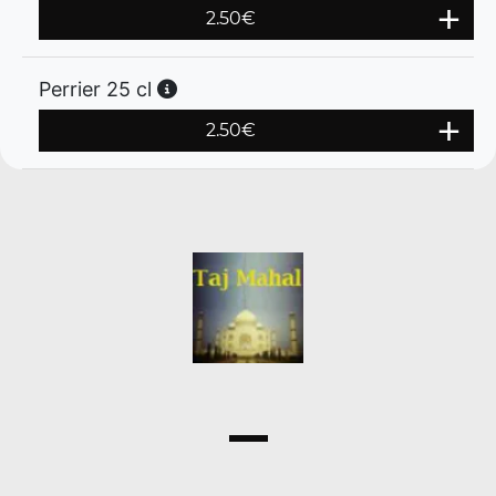
2.50
€
Perrier 25 cl
2.50
€